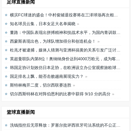
足球直播新闻
横滨FC球迷的盛会！中村俊辅退役赛将在三泽球场再次相聚
知名球员云集，日本女足大名单揭晓
董路：中国队表现出拼搏精神和技战术水平，为国内青训鼓舞
西蒙斯表现出色，为球队增加得分和创造机会！
杜兆才被逮捕，媒体人猜测与亚洲杯搞黄的关系引发广泛讨论
英超曼联队内第8位！奥纳纳身价达到4000万欧元，成为喀麦隆最贵门将
韩国足协计划效仿日本足协，在欧洲设立办公室观察旅欧球员的身体情况
国足排名上飘，能否击败越南展现实力？
斯特林梅开二度，切尔西联赛连胜
切尔西斯特林在对阵伯恩利的比赛中获得 9/10 分的高分
篮球直播新闻
洗钱指控后无罪释放：罗塞尔批评西班牙司法系统的不公正待遇