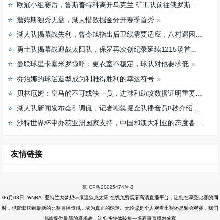
欧冠小组赛后，鲁斯普特科离开乌克兰 矿工队前往俄罗斯，未来发展如何？
詹姆斯独秀无益，湖人惜败掘金分开赛季首秀
湖人队揭幕战失利，曾令旭指出后卫线需要适应，八村遇困难
勇士队揭幕战迎战太阳队，保罗再次创纪录延续1215场首发之路
曼联球星卡塞米罗惊呼：更衣室不稳定，球队对他要求低
乔治娜的球迷造型成为利雅得胜利的幸运符号
贝林厄姆：皇马的不可或缺一员，进球和助攻数据证明重要性
湖人队新闻发布会引调侃，记者嘲笑掘金队播音员8秒介绍首发阵容速度
沙特世界杯申办获亚洲国家支持，中国和澳大利亚的态度备受关注
友情链接
京ICP备20025474号-2
06月03日_WNBA_亚特兰大梦想vs康涅狄克太阳 在线免费观看高清直播平台，让您在享受比赛的同
时，也能获取到最新的比赛直播资讯，成为真正的球迷。无论您是个人观看比赛还是聚会观赛，我们
都能提供最新的赛程表，让您畅快体验每一场赛事直播的盛宴