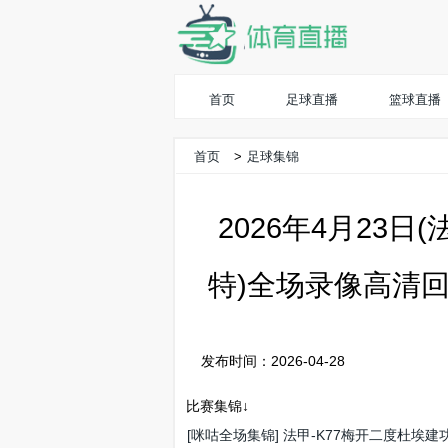
首页
足球直播
篮球直播
首页
>
足球集锦
2026年4月23日
特)全场录像高清
发布时间：2026-04-28
比赛集锦↓
[咪咕全场集锦] 法甲-K77梅开二度杜埃建