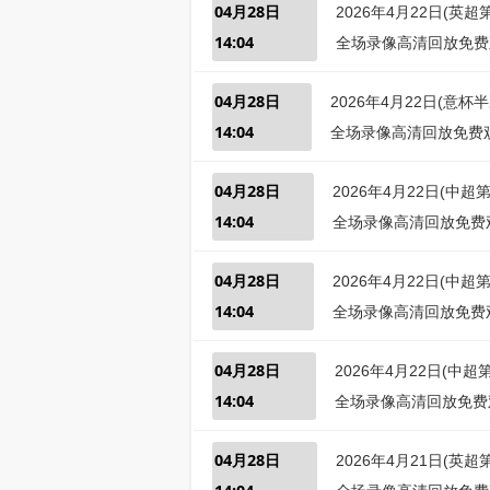
04月28日
2026年4月22日(英超
14:04
全场录像高清回放免费
04月28日
2026年4月22日(意杯
14:04
全场录像高清回放免费
04月28日
2026年4月22日(中超
14:04
全场录像高清回放免费
04月28日
2026年4月22日(中超
14:04
全场录像高清回放免费
04月28日
2026年4月22日(中超
14:04
全场录像高清回放免费
04月28日
2026年4月21日(英超