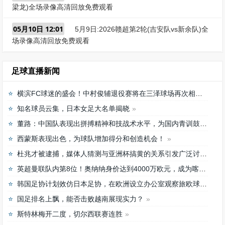
梁龙)全场录像高清回放免费观看
05月10日 12:01
5月9日:2026赣超第2轮(吉安队vs新余队)全
场录像高清回放免费观看
足球直播新闻
横滨FC球迷的盛会！中村俊辅退役赛将在三泽球场再次相聚
知名球员云集，日本女足大名单揭晓
董路：中国队表现出拼搏精神和技战术水平，为国内青训鼓舞
西蒙斯表现出色，为球队增加得分和创造机会！
杜兆才被逮捕，媒体人猜测与亚洲杯搞黄的关系引发广泛讨论
英超曼联队内第8位！奥纳纳身价达到4000万欧元，成为喀麦隆最贵门将
韩国足协计划效仿日本足协，在欧洲设立办公室观察旅欧球员的身体情况
国足排名上飘，能否击败越南展现实力？
斯特林梅开二度，切尔西联赛连胜