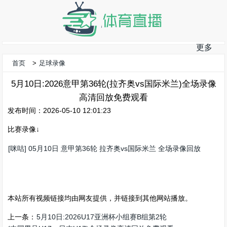
更多
首页
>
足球录像
5月10日:2026意甲第36轮(拉齐奥vs国际米兰)全场录像
高清回放免费观看
发布时间：2026-05-10 12:01:23
比赛录像↓
[咪咕] 05月10日 意甲第36轮 拉齐奥vs国际米兰 全场录像回放
本站所有视频链接均由网友提供，并链接到其他网站播放。
上一条：
5月10日:2026U17亚洲杯小组赛B组第2轮