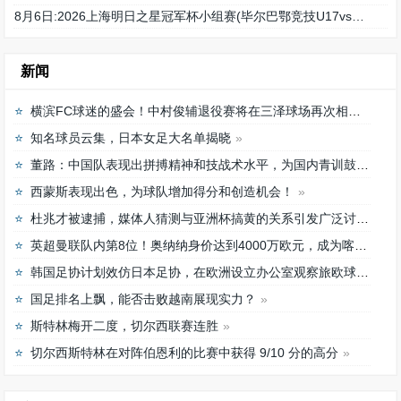
8月6日:2026上海明日之星冠军杯小组赛(毕尔巴鄂竞技U17vs阿森纳U17)全场录像高清回放免费观看
新闻
横滨FC球迷的盛会！中村俊辅退役赛将在三泽球场再次相聚
知名球员云集，日本女足大名单揭晓
董路：中国队表现出拼搏精神和技战术水平，为国内青训鼓舞
西蒙斯表现出色，为球队增加得分和创造机会！
杜兆才被逮捕，媒体人猜测与亚洲杯搞黄的关系引发广泛讨论
英超曼联队内第8位！奥纳纳身价达到4000万欧元，成为喀麦隆最贵门将
韩国足协计划效仿日本足协，在欧洲设立办公室观察旅欧球员的身体情况
国足排名上飘，能否击败越南展现实力？
斯特林梅开二度，切尔西联赛连胜
切尔西斯特林在对阵伯恩利的比赛中获得 9/10 分的高分