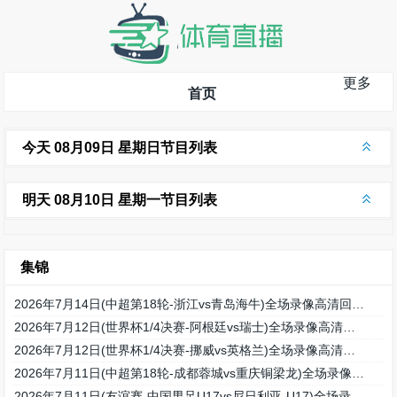
更多
首页
今天 08月09日 星期日节目列表
明天 08月10日 星期一节目列表
集锦
2026年7月14日(中超第18轮-浙江vs青岛海牛)全场录像高清回放免费观看高清回放免费观看
2026年7月12日(世界杯1/4决赛-阿根廷vs瑞士)全场录像高清回放免费观看高清回放免费观看
2026年7月12日(世界杯1/4决赛-挪威vs英格兰)全场录像高清回放免费观看高清回放免费观看
2026年7月11日(中超第18轮-成都蓉城vs重庆铜梁龙)全场录像高清回放免费观看高清回放免费观看
2026年7月11日(友谊赛-中国男足U17vs尼日利亚-U17)全场录像高清回放免费观看高清回放免费观看