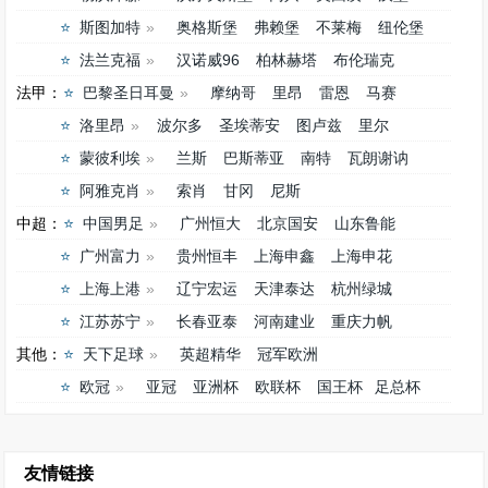
斯图加特
奥格斯堡
弗赖堡
不莱梅
纽伦堡
法兰克福
汉诺威96
柏林赫塔
布伦瑞克
法甲：
巴黎圣日耳曼
摩纳哥
里昂
雷恩
马赛
洛里昂
波尔多
圣埃蒂安
图卢兹
里尔
蒙彼利埃
兰斯
巴斯蒂亚
南特
瓦朗谢讷
阿雅克肖
索肖
甘冈
尼斯
中超：
中国男足
广州恒大
北京国安
山东鲁能
广州富力
贵州恒丰
上海申鑫
上海申花
上海上港
辽宁宏运
天津泰达
杭州绿城
江苏苏宁
长春亚泰
河南建业
重庆力帆
其他：
天下足球
英超精华
冠军欧洲
欧冠
亚冠
亚洲杯
欧联杯
国王杯
足总杯
友情链接