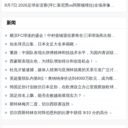
8月7日:2026足球友谊赛(拜仁慕尼黑vs阿斯顿维拉)全场录像高清回放免费观看
新闻
横滨FC球迷的盛会！中村俊辅退役赛将在三泽球场再次相聚
知名球员云集，日本女足大名单揭晓
董路：中国队表现出拼搏精神和技战术水平，为国内青训鼓舞
西蒙斯表现出色，为球队增加得分和创造机会！
杜兆才被逮捕，媒体人猜测与亚洲杯搞黄的关系引发广泛讨论
英超曼联队内第8位！奥纳纳身价达到4000万欧元，成为喀麦隆最贵门将
韩国足协计划效仿日本足协，在欧洲设立办公室观察旅欧球员的身体情况
国足排名上飘，能否击败越南展现实力？
斯特林梅开二度，切尔西联赛连胜
切尔西斯特林在对阵伯恩利的比赛中获得 9/10 分的高分