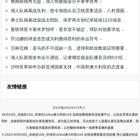
詹姆斯独秀无益，湖人惜败掘金分开赛季首秀
湖人队揭幕战失利，曾令旭指出后卫线需要适应，八村遇困难
勇士队揭幕战迎战太阳队，保罗再次创纪录延续1215场首发之路
曼联球星卡塞米罗惊呼：更衣室不稳定，球队对他要求低
乔治娜的球迷造型成为利雅得胜利的幸运符号
贝林厄姆：皇马的不可或缺一员，进球和助攻数据证明重要性
湖人队新闻发布会引调侃，记者嘲笑掘金队播音员8秒介绍首发阵容速度
沙特世界杯申办获亚洲国家支持，中国和澳大利亚的态度备受关注
友情链接
京ICP备20025474号-2
06月03日_东南亚U19_菲律宾U19vs澳大利亚U19 在线免费观看高清直播平台，让您在享受比赛的
同时，也能获取到最新的比赛直播资讯，成为真正的球迷。无论您是个人观看比赛还是聚会观赛，我
们都能提供最新的赛程表，让您畅快体验每一场赛事直播的盛宴
© 2023 06月03日_东南亚U19_菲律宾U19vs澳大利亚U19 在线免费观看高清直播 用心做最好的足