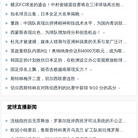
横滨FC球迷的盛会！中村俊辅退役赛将在三泽球场再次相聚
知名球员云集，日本女足大名单揭晓
董路：中国队表现出拼搏精神和技战术水平，为国内青训鼓舞
西蒙斯表现出色，为球队增加得分和创造机会！
杜兆才被逮捕，媒体人猜测与亚洲杯搞黄的关系引发广泛讨论
英超曼联队内第8位！奥纳纳身价达到4000万欧元，成为喀麦隆最贵门将
韩国足协计划效仿日本足协，在欧洲设立办公室观察旅欧球员的身体情况
国足排名上飘，能否击败越南展现实力？
斯特林梅开二度，切尔西联赛连胜
切尔西斯特林在对阵伯恩利的比赛中获得 9/10 分的高分
篮球直播新闻
洗钱指控后无罪释放：罗塞尔批评西班牙司法系统的不公正待遇
欧冠小组赛后，鲁斯普特科离开乌克兰 矿工队前往俄罗斯，未来发展如何？