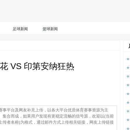
足球新闻
篮球新闻
花 VS 印第安纳狂热
赛事平台及网友补充上传，以各大平台优质体育赛事资源为主
、集合而成，如果用户发现有更稳定流畅的信号源，欢迎以(当前
上传者名称)为格式，通过邮件方式上传相关链接，网友上传链接