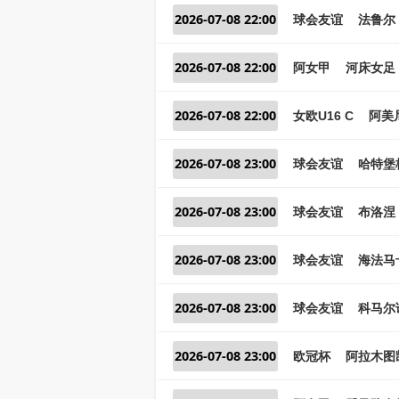
2026-07-08 22:00
球会友谊
法鲁尔 
2026-07-08 22:00
阿女甲
河床女足 
2026-07-08 22:00
女欧U16 C
阿美尼
2026-07-08 23:00
球会友谊
哈特堡格
2026-07-08 23:00
球会友谊
布洛涅 
2026-07-08 23:00
球会友谊
海法马卡
2026-07-08 23:00
球会友谊
科马尔
2026-07-08 23:00
欧冠杯
阿拉木图凯