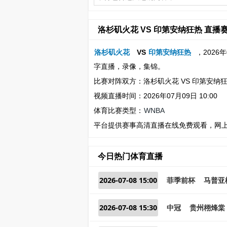
洛杉矶火花 VS 印第安纳狂热 直播
洛杉矶火花
VS
印第安纳狂热
，2026
字直播，录像，集锦。
比赛对阵双方：洛杉矶火花 VS 印第安纳
视频直播时间：2026年07月09日 10:00
体育比赛类型：
WNBA
平台提供赛事高清直播在线免费观看，网
今日热门体育直播
2026-07-08 15:00
菲季前杯
马普亚
2026-07-08 15:30
中冠
贵州栩烽棠 