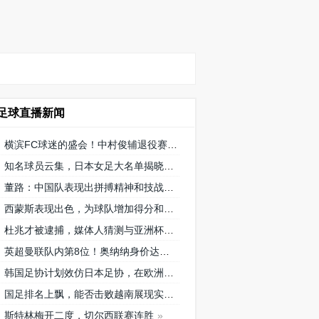
足球直播新闻
横滨FC球迷的盛会！中村俊辅退役赛将在三泽球场再次相聚
知名球员云集，日本女足大名单揭晓
董路：中国队表现出拼搏精神和技战术水平，为国内青训鼓舞
西蒙斯表现出色，为球队增加得分和创造机会！
杜兆才被逮捕，媒体人猜测与亚洲杯搞黄的关系引发广泛讨论
英超曼联队内第8位！奥纳纳身价达到4000万欧元，成为喀麦隆最贵门将
韩国足协计划效仿日本足协，在欧洲设立办公室观察旅欧球员的身体情况
国足排名上飘，能否击败越南展现实力？
斯特林梅开二度，切尔西联赛连胜