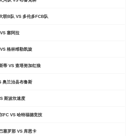
联B队 VS 多伦多FCB队
VS 塞阿拉
VS 格林维勒凯旋
蒂 VS 查塔努加红狼
S 奥兰治县布鲁斯
VS 斯波坎速度
FC VS 哈特福德竞技
塞罗那 VS 库恩卡