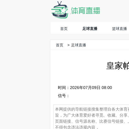
首页
足球直播
篮球直播
首页
>
足球直播
皇家帕
时间：2026年07月09日 08:00
信号：
本网提供的导航链接搜集整理自各大体育
旨，为广大体育爱好者寻觅、收藏、分享
页面链接、信号源名称、比赛信号链接、
不得包含违法违规内容，