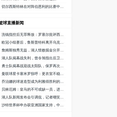
切尔西斯特林在对阵伯恩利的比赛中获得 9/10 分的高分
篮球直播新闻
洗钱指控后无罪释放：罗塞尔批评西班牙司法系统的不公正待遇
欧冠小组赛后，鲁斯普特科离开乌克兰 矿工队前往俄罗斯，未来发展如何？
詹姆斯独秀无益，湖人惜败掘金分开赛季首秀
湖人队揭幕战失利，曾令旭指出后卫线需要适应，八村遇困难
勇士队揭幕战迎战太阳队，保罗再次创纪录延续1215场首发之路
曼联球星卡塞米罗惊呼：更衣室不稳定，球队对他要求低
乔治娜的球迷造型成为利雅得胜利的幸运符号
贝林厄姆：皇马的不可或缺一员，进球和助攻数据证明重要性
湖人队新闻发布会引调侃，记者嘲笑掘金队播音员8秒介绍首发阵容速度
沙特世界杯申办获亚洲国家支持，中国和澳大利亚的态度备受关注