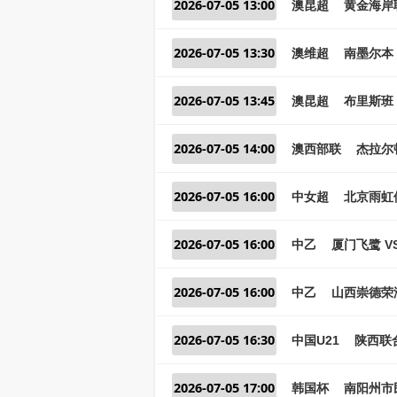
2026-07-05 13:00
澳昆超
黄金海岸联
2026-07-05 13:30
澳维超
南墨尔本 
2026-07-05 13:45
澳昆超
布里斯班
2026-07-05 14:00
澳西部联
杰拉尔
2026-07-05 16:00
中女超
北京雨虹
2026-07-05 16:00
中乙
厦门飞鹭 VS
2026-07-05 16:00
中乙
山西崇德荣海
2026-07-05 16:30
中国U21
陕西联合
2026-07-05 17:00
韩国杯
南阳州市民