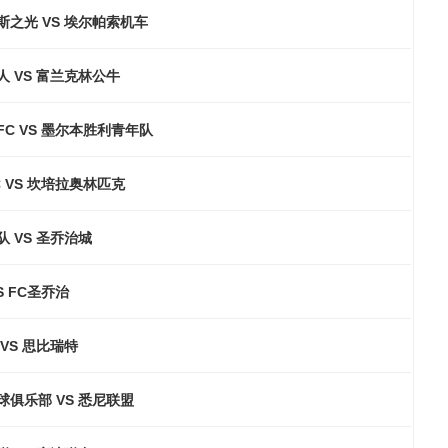
斯之光 VS 埃尔帕索机车
 VS 富兰克林公牛
C VS 墨尔本胜利青年队
 VS 坎培拉奥林匹克
 VS 圣乔治城
S FC圣乔治
VS 思比瑞特
球俱乐部 VS 悉尼联盟