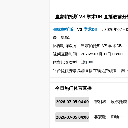
皇家帕托斯 VS 学术DB 直播赛前分
皇家帕托斯
VS
学术DB
，2026年07
像，集锦。
比赛对阵双方：皇家帕托斯 VS 学术DB
视频直播时间：2026年07月09日 08:00
体育比赛类型：
玻利甲
平台提供赛事高清直播在线免费观看，网
今日热门体育直播
2026-07-05 04:00
智利杯
坎尔托塔
2026-07-05 04:00
美冠联
印地十一 