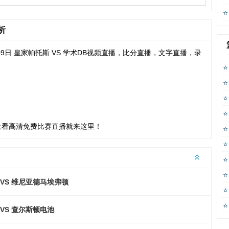
析
月09日 皇家帕托斯 VS 学术DB视频直播，比分直播，文字直播，录
上看高清免费比赛直播就来这里！
 VS 维尼亚德马埃弗顿
VS 查尔斯顿电池