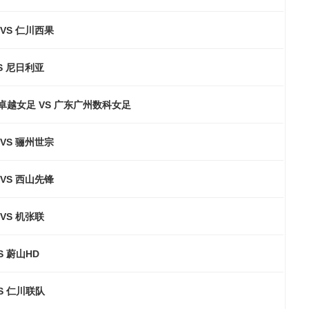
VS 仁川西果
S 尼日利亚
卓越女足 VS 广东广州数科女足
VS 骊州世宗
VS 西山先锋
VS 机张联
S 蔚山HD
S 仁川联队