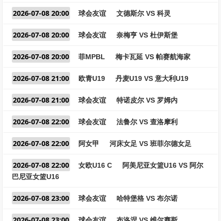
2026-07-08 20:00
球会友谊
文德斯尔 VS 科灵
2026-07-08 20:00
球会友谊
奈梅亨 VS 杜伊斯堡
2026-07-08 20:00
菲MPBL
梅卡瓦延 VS 帕赛航海家
2026-07-08 21:00
欧青U19
丹麦U19 VS 意大利U19
2026-07-08 21:00
球会友谊
特诺皮尔 VS 罗姆内
2026-07-08 22:00
球会友谊
法鲁尔 VS 查洛摩利
2026-07-08 22:00
阿女甲
河床女足 VS 班菲尔德女足
2026-07-08 22:00
女欧U16 C
阿美尼亚女篮U16 VS 阿尔
巴尼亚女篮U16
2026-07-08 23:00
球会友谊
哈特堡格 VS 布尔诺
2026-07-08 23:00
球会友谊
布洛涅 VS 维尔赛斯