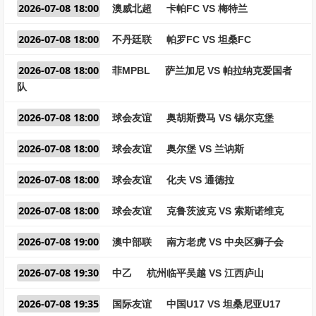
2026-07-08 18:00
澳威北超
卡帕FC VS 梅特兰
2026-07-08 18:00
不丹廷联
帕罗FC VS 坦桑FC
2026-07-08 18:00
菲MPBL
萨兰加尼 VS 帕拉纳克爱国者
队
2026-07-08 18:00
球会友谊
奥胡斯费马 VS 锡尔克堡
2026-07-08 18:00
球会友谊
奥尔堡 VS 兰讷斯
2026-07-08 18:00
球会友谊
化夫 VS 通德拉
2026-07-08 18:00
球会友谊
克鲁茨波克 VS 索斯诺维克
2026-07-08 19:00
澳中部联
南方老虎 VS 中央区狮子会
2026-07-08 19:30
中乙
杭州临平吴越 VS 江西庐山
2026-07-08 19:35
国际友谊
中国U17 VS 坦桑尼亚U17