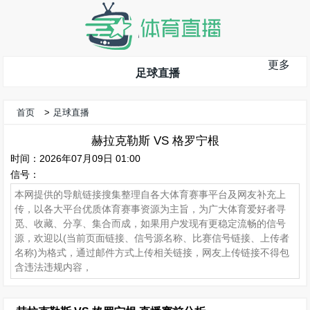
更多
足球直播
首页
>
足球直播
赫拉克勒斯 VS 格罗宁根
时间：2026年07月09日 01:00
信号：
本网提供的导航链接搜集整理自各大体育赛事平台及网友补充上
传，以各大平台优质体育赛事资源为主旨，为广大体育爱好者寻
觅、收藏、分享、集合而成，如果用户发现有更稳定流畅的信号
源，欢迎以(当前页面链接、信号源名称、比赛信号链接、上传者
名称)为格式，通过邮件方式上传相关链接，网友上传链接不得包
含违法违规内容，