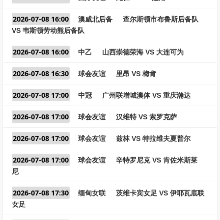
2026-07-08 16:00
澳威北后备
查尔斯顿市布鲁斯后备队
VS 韦斯顿劳动熊后备队
2026-07-08 16:00
中乙
山西崇德荣海 VS 大连可为
2026-07-08 16:30
球会友谊
里昂 VS 梅肯
2026-07-08 17:00
中冠
广州联增城澳体 VS 重庆瀚达
2026-07-08 17:00
球会友谊
汉维特 VS 索罗克萨
2026-07-08 17:00
球会友谊
兹林 VS 特拉维夫夏普尔
2026-07-08 17:00
球会友谊
辛特罗尼克 VS 肯佐米斯莱
尼
2026-07-08 17:30
缅甸女联
茨维卡宾女足 VS 伊耶瓦底联
女足