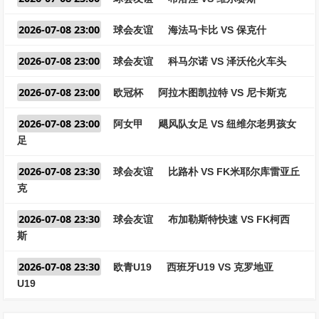
2026-07-08 23:00
球会友谊
海法马卡比 VS 保克什
2026-07-08 23:00
球会友谊
科马尔诺 VS 泽沃伦火车头
2026-07-08 23:00
欧冠杯
阿拉木图凯拉特 VS 尼卡斯克
2026-07-08 23:00
阿女甲
飓风队女足 VS 纽维尔老男孩女
足
2026-07-08 23:30
球会友谊
比路朴 VS FK米耶尔库雷亚丘
克
2026-07-08 23:30
球会友谊
布加勒斯特快速 VS FK柯西
斯
2026-07-08 23:30
欧青U19
西班牙U19 VS 克罗地亚
U19