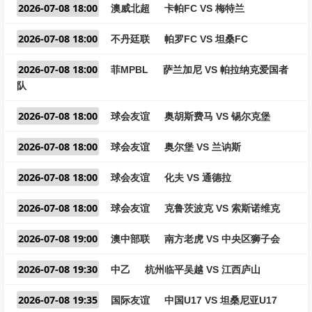
2026-07-08 18:00
澳威北超
卡帕FC VS 梅特兰
2026-07-08 18:00
不丹廷联
帕罗FC VS 坦桑FC
2026-07-08 18:00
菲MPBL
萨兰加尼 VS 帕拉纳克爱国者
队
2026-07-08 18:00
球会友谊
奥胡斯费马 VS 锡尔克堡
2026-07-08 18:00
球会友谊
奥尔堡 VS 兰讷斯
2026-07-08 18:00
球会友谊
化夫 VS 通德拉
2026-07-08 18:00
球会友谊
克鲁茨波克 VS 索斯诺维克
2026-07-08 19:00
澳中部联
南方老虎 VS 中央区狮子会
2026-07-08 19:30
中乙
杭州临平吴越 VS 江西庐山
2026-07-08 19:35
国际友谊
中国U17 VS 坦桑尼亚U17