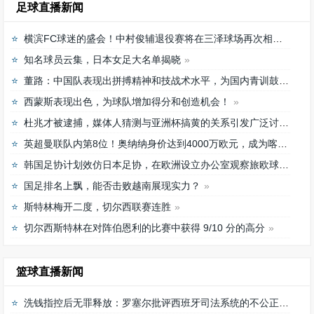
足球直播新闻
横滨FC球迷的盛会！中村俊辅退役赛将在三泽球场再次相聚
知名球员云集，日本女足大名单揭晓
董路：中国队表现出拼搏精神和技战术水平，为国内青训鼓舞
西蒙斯表现出色，为球队增加得分和创造机会！
杜兆才被逮捕，媒体人猜测与亚洲杯搞黄的关系引发广泛讨论
英超曼联队内第8位！奥纳纳身价达到4000万欧元，成为喀麦隆最贵门将
韩国足协计划效仿日本足协，在欧洲设立办公室观察旅欧球员的身体情况
国足排名上飘，能否击败越南展现实力？
斯特林梅开二度，切尔西联赛连胜
切尔西斯特林在对阵伯恩利的比赛中获得 9/10 分的高分
篮球直播新闻
洗钱指控后无罪释放：罗塞尔批评西班牙司法系统的不公正待遇