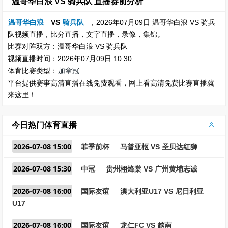
温哥华白浪 VS 骑兵队 直播赛前分析
温哥华白浪
VS
骑兵队
，2026年07月09日 温哥华白浪 VS 骑兵
队视频直播，比分直播，文字直播，录像，集锦。
比赛对阵双方：温哥华白浪 VS 骑兵队
视频直播时间：2026年07月09日 10:30
体育比赛类型：
加拿冠
平台提供赛事高清直播在线免费观看，网上看高清免费比赛直播就
来这里！
今日热门体育直播
2026-07-08 15:00
菲季前杯
马普亚枢 VS 圣贝达红狮
2026-07-08 15:30
中冠
贵州栩烽棠 VS 广州黄埔志诚
2026-07-08 16:00
国际友谊
澳大利亚U17 VS 尼日利亚
U17
2026-07-08 16:00
国际友谊
龙仁FC VS 越南