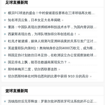
足球直播新闻
横滨FC球迷的盛会！中村俊辅退役赛将在三泽球场再次相聚
知名球员云集，日本女足大名单揭晓
董路：中国队表现出拼搏精神和技战术水平，为国内青训鼓舞
西蒙斯表现出色，为球队增加得分和创造机会！
杜兆才被逮捕，媒体人猜测与亚洲杯搞黄的关系引发广泛讨论
英超曼联队内第8位！奥纳纳身价达到4000万欧元，成为喀麦隆最贵门将
韩国足协计划效仿日本足协，在欧洲设立办公室观察旅欧球员的身体情况
国足排名上飘，能否击败越南展现实力？
斯特林梅开二度，切尔西联赛连胜
切尔西斯特林在对阵伯恩利的比赛中获得 9/10 分的高分
篮球直播新闻
洗钱指控后无罪释放：罗塞尔批评西班牙司法系统的不公正待遇