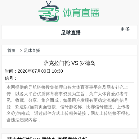
更多
足球直播
首页
>
足球直播
萨克拉门托 VS 罗德岛
时间：2026年07月09日 10:30
信号：
本网提供的导航链接搜集整理自各大体育赛事平台及网友补充上
传，以各大平台优质体育赛事资源为主旨，为广大体育爱好者寻
觅、收藏、分享、集合而成，如果用户发现有更稳定流畅的信号
源，欢迎以(当前页面链接、信号源名称、比赛信号链接、上传者
名称)为格式，通过邮件方式上传相关链接，网友上传链接不得包
含违法违规内容，