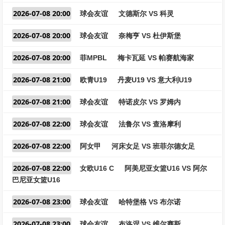
2026-07-08 20:00
球会友谊
文德斯尔 VS 科灵
2026-07-08 20:00
球会友谊
奈梅亨 VS 杜伊斯堡
2026-07-08 20:00
菲MPBL
梅卡瓦延 VS 帕赛航海家
2026-07-08 21:00
欧青U19
丹麦U19 VS 意大利U19
2026-07-08 21:00
球会友谊
特诺皮尔 VS 罗姆内
2026-07-08 22:00
球会友谊
法鲁尔 VS 查洛摩利
2026-07-08 22:00
阿女甲
河床女足 VS 班菲尔德女足
2026-07-08 22:00
女欧U16 C
阿美尼亚女篮U16 VS 阿尔
巴尼亚女篮U16
2026-07-08 23:00
球会友谊
哈特堡格 VS 布尔诺
2026-07-08 23:00
球会友谊
布洛涅 VS 维尔赛斯