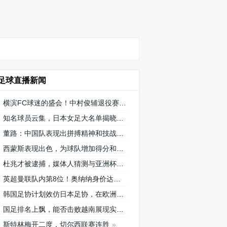
足球直播新闻
横滨FC球迷的盛会！中村俊辅退役赛将在三泽球场再次相聚
知名球员云集，日本女足大名单揭晓
董路：中国队表现出拼搏精神和技战术水平，为国内青训鼓舞
西蒙斯表现出色，为球队增加得分和创造机会！
杜兆才被逮捕，媒体人猜测与亚洲杯搞黄的关系引发广泛讨论
英超曼联队内第8位！奥纳纳身价达到4000万欧元，成为喀麦隆最贵门将
韩国足协计划效仿日本足协，在欧洲设立办公室观察旅欧球员的身体情况
国足排名上飘，能否击败越南展现实力？
斯特林梅开二度，切尔西联赛连胜