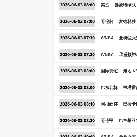
2026-06-03 06:00
美乙
佛蒙特绿队 
2026-06-03 07:00
哥伦杯
麦德林独立
2026-06-03 07:30
WNBA
亚特兰大
2026-06-03 07:30
WNBA
华盛顿神
2026-06-03 08:00
国际友谊
海地 V
2026-06-03 08:00
巴东北杯
福塔雷萨
2026-06-03 08:10
阿根廷杯
巴拉卡
2026-06-03 08:30
哥伦甲
巴兰基亚青
2026-06-03 10:00
WNBA
金州女武神