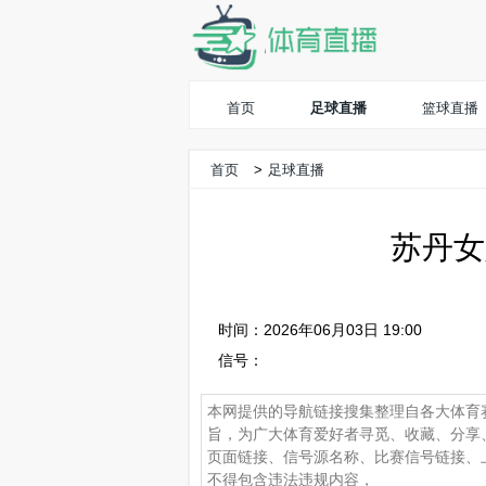
首页
足球直播
篮球直播
首页
>
足球直播
苏丹女
时间：2026年06月03日 19:00
信号：
本网提供的导航链接搜集整理自各大体育
旨，为广大体育爱好者寻觅、收藏、分享
页面链接、信号源名称、比赛信号链接、
不得包含违法违规内容，