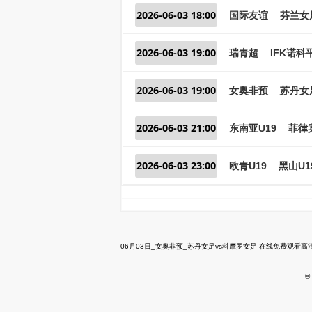
2026-06-03 18:00
国际友谊
芬兰女足
2026-06-03 19:00
瑞青超
IFK诺科平
2026-06-03 19:00
女奥非预
苏丹女
2026-06-03 21:00
东南亚U19
菲律宾
2026-06-03 23:00
欧青U19
黑山U1
06月03日_女奥非预_苏丹女足vs科摩罗女足 在线免费
©