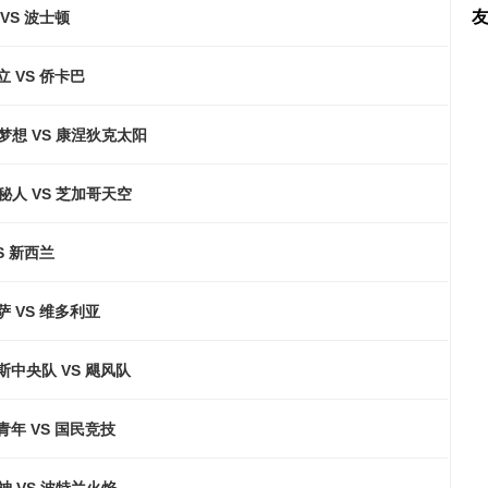
VS 波士顿
 VS 侨卡巴
梦想 VS 康涅狄克太阳
秘人 VS 芝加哥天空
S 新西兰
 VS 维多利亚
斯中央队 VS 飓风队
年 VS 国民竞技
 VS 波特兰火焰