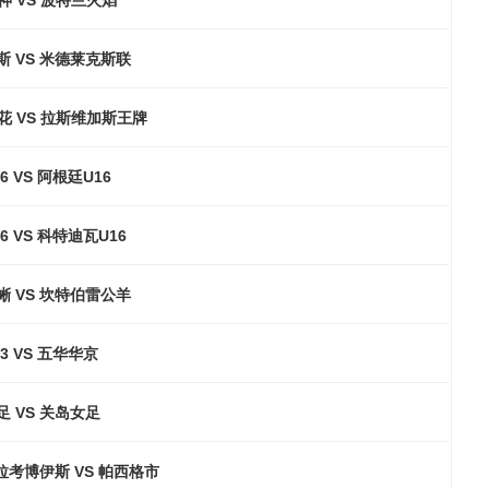
 VS 米德莱克斯联
花 VS 拉斯维加斯王牌
6 VS 阿根廷U16
6 VS 科特迪瓦U16
 VS 坎特伯雷公羊
3 VS 五华华京
 VS 关岛女足
考博伊斯 VS 帕西格市