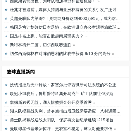
西蒙斯表现出色，为球队增加得分和创造机会！
杜兆才被逮捕，媒体人猜测与亚洲杯搞黄的关系引发广泛讨论
英超曼联队内第8位！奥纳纳身价达到4000万欧元，成为喀麦隆最贵门将
韩国足协计划效仿日本足协，在欧洲设立办公室观察旅欧球员的身体情况
国足排名上飘，能否击败越南展现实力？
斯特林梅开二度，切尔西联赛连胜
切尔西斯特林在对阵伯恩利的比赛中获得 9/10 分的高分
篮球直播新闻
洗钱指控后无罪释放：罗塞尔批评西班牙司法系统的不公正待遇
欧冠小组赛后，鲁斯普特科离开乌克兰 矿工队前往俄罗斯，未来发展如何？
詹姆斯独秀无益，湖人惜败掘金分开赛季首秀
湖人队揭幕战失利，曾令旭指出后卫线需要适应，八村遇困难
勇士队揭幕战迎战太阳队，保罗再次创纪录延续1215场首发之路
曼联球星卡塞米罗惊呼：更衣室不稳定，球队对他要求低