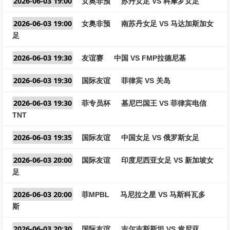
2026-06-03 19:00
女奥非预
苏丹女足 VS 科摩罗女足
2026-06-03 19:00
女奥非预
南苏丹女足 VS 马达加斯加女
足
2026-06-03 19:30
友谊赛
中国 VS FMP拉德尼基
2026-06-03 19:30
国际友谊
菲律宾 VS 关岛
2026-06-03 19:30
菲专员杯
基尼巴国王 VS 菲律宾电信
TNT
2026-06-03 19:35
国际友谊
中国女足 VS 俄罗斯女足
2026-06-03 20:00
国际友谊
印度尼西亚女足 VS 新加坡女
足
2026-06-03 20:00
菲MPBL
马尼拉之星 VS 马斯科瓦多
斯
2026-06-03 20:30
国际友谊
吉尔吉斯斯坦 VS 肯尼亚