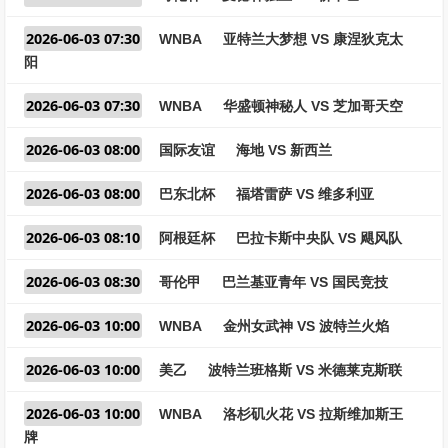
2026-06-03 07:30
WNBA
亚特兰大梦想 VS 康涅狄克太
阳
2026-06-03 07:30
WNBA
华盛顿神秘人 VS 芝加哥天空
2026-06-03 08:00
国际友谊
海地 VS 新西兰
2026-06-03 08:00
巴东北杯
福塔雷萨 VS 维多利亚
2026-06-03 08:10
阿根廷杯
巴拉卡斯中央队 VS 飓风队
2026-06-03 08:30
哥伦甲
巴兰基亚青年 VS 国民竞技
2026-06-03 10:00
WNBA
金州女武神 VS 波特兰火焰
2026-06-03 10:00
美乙
波特兰班格斯 VS 米德莱克斯联
2026-06-03 10:00
WNBA
洛杉矶火花 VS 拉斯维加斯王
牌