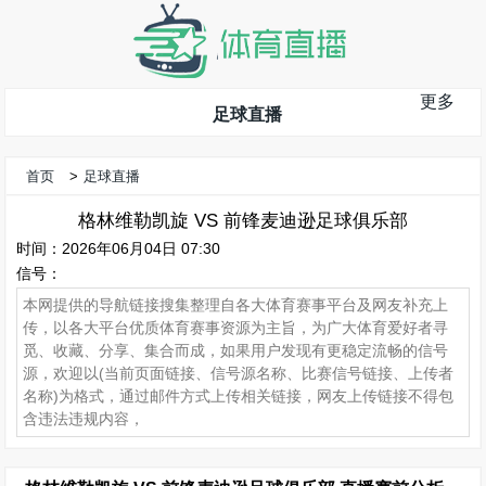
更多
足球直播
首页
>
足球直播
格林维勒凯旋 VS 前锋麦迪逊足球俱乐部
时间：2026年06月04日 07:30
信号：
本网提供的导航链接搜集整理自各大体育赛事平台及网友补充上
传，以各大平台优质体育赛事资源为主旨，为广大体育爱好者寻
觅、收藏、分享、集合而成，如果用户发现有更稳定流畅的信号
源，欢迎以(当前页面链接、信号源名称、比赛信号链接、上传者
名称)为格式，通过邮件方式上传相关链接，网友上传链接不得包
含违法违规内容，