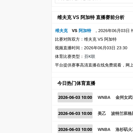
维夫克 VS 阿加特 直播赛前分析
维夫克
VS
阿加特
，2026年06月0
比赛对阵双方：维夫克 VS 阿加特
视频直播时间：2026年06月03日 23:30
体育比赛类型：
芬K联
平台提供赛事高清直播在线免费观看，网
今日热门体育直播
2026-06-03 10:00
WNBA
金州女武神
2026-06-03 10:00
美乙
波特兰班格斯
2026-06-03 10:00
WNBA
洛杉矶火