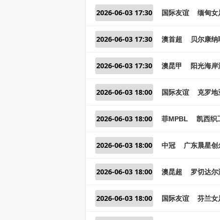
2026-06-03 17:30
国际友谊
缅甸女
2026-06-03 17:30
澳首超
贝尔康纳联
2026-06-03 17:30
澳昆甲
阳光海岸流
2026-06-03 18:00
国际友谊
克罗地亚
2026-06-03 18:00
菲MPBL
凯西织工
2026-06-03 18:00
中冠
广东晨星创尔
2026-06-03 18:00
澳昆超
罗切达尔流
2026-06-03 18:00
国际友谊
芬兰女足