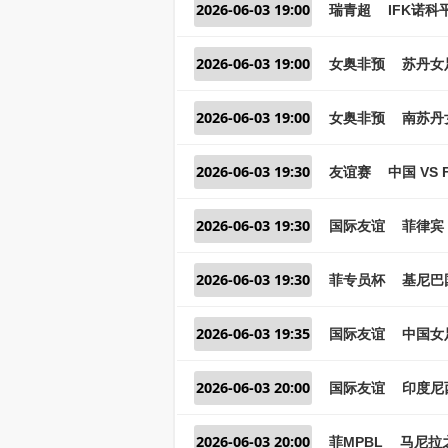
2026-06-03 19:00
瑞青超
IFK诺科平
2026-06-03 19:00
女奥非预
苏丹女
2026-06-03 19:00
女奥非预
南苏丹
2026-06-03 19:30
友谊赛
中国 VS
2026-06-03 19:30
国际友谊
菲律宾 
2026-06-03 19:30
菲专员杯
基尼巴国
2026-06-03 19:35
国际友谊
中国女
2026-06-03 20:00
国际友谊
印度尼
2026-06-03 20:00
菲MPBL
马尼拉之