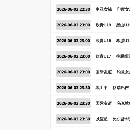
2026-06-03 22:30
南亚女锦
印度女足
2026-06-03 23:00
欧青U19
黑山U1
2026-06-03 23:00
欧青U19
希腊U1
2026-06-03 23:00
欧青U17
拉脱维亚
2026-06-03 23:00
国际友谊
约旦女
2026-06-03 23:30
黑山甲
格瑞巴吉 
2026-06-03 23:30
国际友谊
乌克兰U
2026-06-03 23:30
以篮超
比尔舒华夏