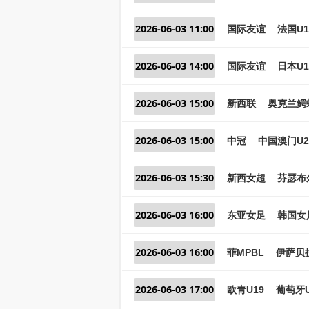
2026-06-03 11:00
国际友谊
法国U1
2026-06-03 14:00
国际友谊
日本U1
2026-06-03 15:00
新西联
奥克兰鳄蜥
2026-06-03 15:00
中冠
中国澳门U2
2026-06-03 15:30
新西女超
芬瑟布
2026-06-03 16:00
东亚女足
韩国女足
2026-06-03 16:00
菲MPBL
伊萨贝拉
2026-06-03 17:00
欧青U19
葡萄牙U