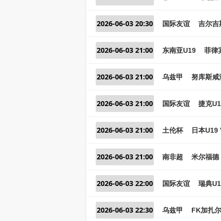
2026-06-03 20:30
国际友谊
吉尔吉
2026-06-03 21:00
东南亚U19
菲律宾
2026-06-03 21:00
乌兹甲
努库斯咸海
2026-06-03 21:00
国际友谊
捷克U1
2026-06-03 21:00
土伦杯
日本U19 
2026-06-03 21:00
南非超
米尔福德 
2026-06-03 22:00
国际友谊
瑞典U1
2026-06-03 22:30
乌兹甲
FK加扎尔