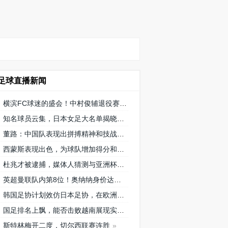
足球直播新闻
横滨FC球迷的盛会！中村俊辅退役赛将在三泽球场再次相聚
知名球员云集，日本女足大名单揭晓
董路：中国队表现出拼搏精神和技战术水平，为国内青训鼓舞
西蒙斯表现出色，为球队增加得分和创造机会！
杜兆才被逮捕，媒体人猜测与亚洲杯搞黄的关系引发广泛讨论
英超曼联队内第8位！奥纳纳身价达到4000万欧元，成为喀麦隆最贵门将
韩国足协计划效仿日本足协，在欧洲设立办公室观察旅欧球员的身体情况
国足排名上飘，能否击败越南展现实力？
斯特林梅开二度，切尔西联赛连胜