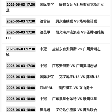
2026-06-03 17:30
国际友谊
缅甸女足 VS 乌兹别克斯坦女
足
2026-06-03 17:30
澳首超
贝尔康纳联 VS 塔格拉诺联
2026-06-03 17:30
澳昆甲
阳光海岸流浪者 VS 圣乔治维莱
FC
2026-06-03 17:30
中冠
盐城东台安贝斯 VS 广州黄埔志
诚
2026-06-03 17:30
中冠
江苏安贝斯 VS 广州黄埔志诚
2026-06-03 18:00
国际友谊
克罗地亚U18 VS 挪威U18
2026-06-03 18:00
菲MPBL
凯西织工 VS 玄山勇士
2026-06-03 18:00
中冠
广东晨星创尔特 VS 赣州红星
2026-06-03 18:00
澳昆超
罗切达尔流浪 VS 魔法联合