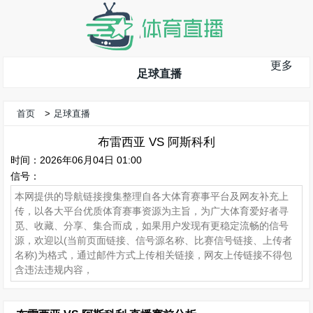
更多
足球直播
首页
>
足球直播
布雷西亚 VS 阿斯科利
时间：2026年06月04日 01:00
信号：
本网提供的导航链接搜集整理自各大体育赛事平台及网友补充上
传，以各大平台优质体育赛事资源为主旨，为广大体育爱好者寻
觅、收藏、分享、集合而成，如果用户发现有更稳定流畅的信号
源，欢迎以(当前页面链接、信号源名称、比赛信号链接、上传者
名称)为格式，通过邮件方式上传相关链接，网友上传链接不得包
含违法违规内容，