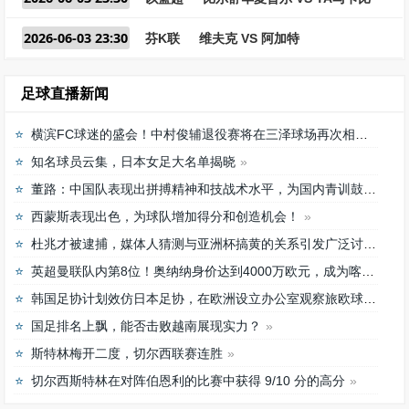
2026-06-03 23:30
芬K联
维夫克 VS 阿加特
足球直播新闻
横滨FC球迷的盛会！中村俊辅退役赛将在三泽球场再次相聚
知名球员云集，日本女足大名单揭晓
董路：中国队表现出拼搏精神和技战术水平，为国内青训鼓舞
西蒙斯表现出色，为球队增加得分和创造机会！
杜兆才被逮捕，媒体人猜测与亚洲杯搞黄的关系引发广泛讨论
英超曼联队内第8位！奥纳纳身价达到4000万欧元，成为喀麦隆最贵门将
韩国足协计划效仿日本足协，在欧洲设立办公室观察旅欧球员的身体情况
国足排名上飘，能否击败越南展现实力？
斯特林梅开二度，切尔西联赛连胜
切尔西斯特林在对阵伯恩利的比赛中获得 9/10 分的高分