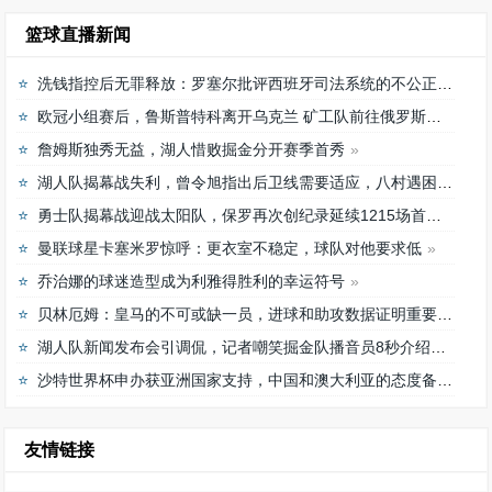
篮球直播新闻
洗钱指控后无罪释放：罗塞尔批评西班牙司法系统的不公正待遇
欧冠小组赛后，鲁斯普特科离开乌克兰 矿工队前往俄罗斯，未来发展如何？
詹姆斯独秀无益，湖人惜败掘金分开赛季首秀
湖人队揭幕战失利，曾令旭指出后卫线需要适应，八村遇困难
勇士队揭幕战迎战太阳队，保罗再次创纪录延续1215场首发之路
曼联球星卡塞米罗惊呼：更衣室不稳定，球队对他要求低
乔治娜的球迷造型成为利雅得胜利的幸运符号
贝林厄姆：皇马的不可或缺一员，进球和助攻数据证明重要性
湖人队新闻发布会引调侃，记者嘲笑掘金队播音员8秒介绍首发阵容速度
沙特世界杯申办获亚洲国家支持，中国和澳大利亚的态度备受关注
友情链接